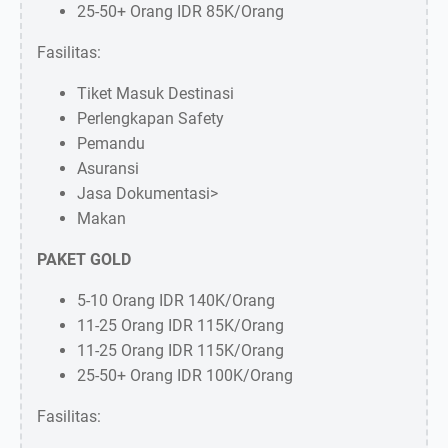
25-50+ Orang IDR 85K/Orang
Fasilitas:
Tiket Masuk Destinasi
Perlengkapan Safety
Pemandu
Asuransi
Item:
Jasa Dokumentasi>
Paket Citumang Body Rafting
Makan
Rp 85.000
PAKET GOLD
−
+
Qty:
5-10 Orang IDR 140K/Orang
Total: Rp 85.000
11-25 Orang IDR 115K/Orang
11-25 Orang IDR 115K/Orang
25-50+ Orang IDR 100K/Orang
Fasilitas: